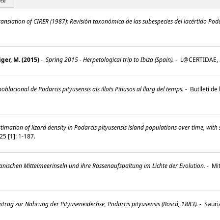
rce
nslation of CIRER (1987): Revisión taxonómica de las subespecies del lacértido Pod
ger, M. (2015)
-
Spring 2015 - Herpetological trip to Ibiza (Spain).
-
L@CERTIDAE, 2
oblacional de Podarcis pityusensis als illots Pitiüsos al llarg del temps.
-
Butlletí de
timation of lizard density in Podarcis pityusensis island populations over time, with 
5 [1]: 1-187.
anischen Mittelmeerinseln und ihre Rassenaufspaltung im Lichte der Evolution.
-
Mit
itrag zur Nahrung der Pityuseneidechse, Podarcis pityusensis (Boscá, 1883).
-
Sauri