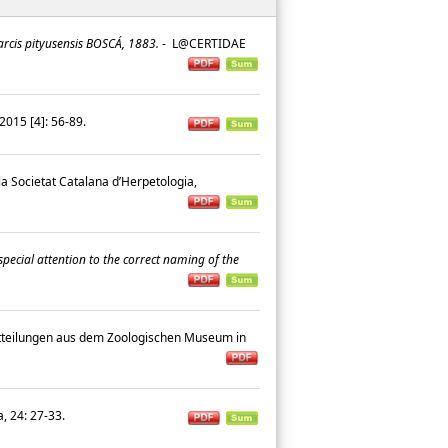
arcis pityusensis BOSCÁ, 1883.
-
L@CERTIDAE
015 [4]: 56-89.
 la Societat Catalana d’Herpetologia,
special attention to the correct naming of the
teilungen aus dem Zoologischen Museum in
a, 24: 27-33.