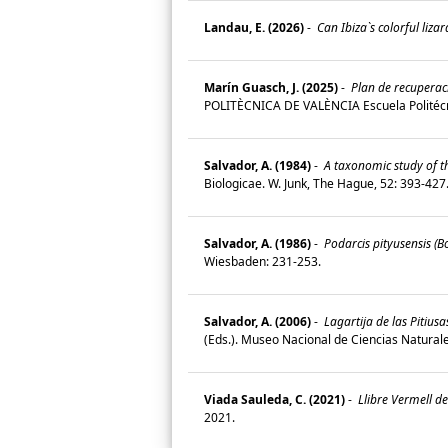
Landau, E. (2026)
-
Can Ibiza`s colorful liza
Marín Guasch, J. (2025)
-
Plan de recuperació
POLITÈCNICA DE VALÈNCIA Escuela Politécn
Salvador, A. (1984)
-
A taxonomic study of th
Biologicae. W. Junk, The Hague, 52: 393-42
Salvador, A. (1986)
-
Podarcis pityusensis (B
Wiesbaden: 231-253.
Salvador, A. (2006)
-
Lagartija de las Pitiusa
(Eds.). Museo Nacional de Ciencias Natural
Viada Sauleda, C. (2021)
-
Llibre Vermell del
2021.