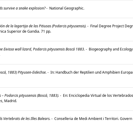
rds survive a snake explosion?
-
National Geographic.
n de la lagartija de las Pitiusas (Podarcis pityusensis).
-
Final Degree Project Deg
ica Superior de Gandia. 71 pp.
e Eivissa wall lizard, Podarcis pityusensis Boscá 1883.
-
Biogeography and Ecology o
7.
oscá, 1883) Pityusen-Eidechse.
-
In: Handbuch der Reptilien und Amphibien Europas. 
s – Podarcis pityusensis (Boscá, 1883).
-
En: Enciclopedia Virtual de los Vertebrados
es, Madrid.
s Vertebrats de les Illes Balears.
-
Conselleria de Medi Ambient i Territori. Govern d