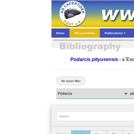
Home
AG Lacertiden
Publications
Podarcis pityusensis -
s`Esc
No taxon filter