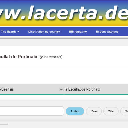
The lizards
Distribution by country
Bibliography
Recent changes
ullat de Portinatx
(
pityusensis
)