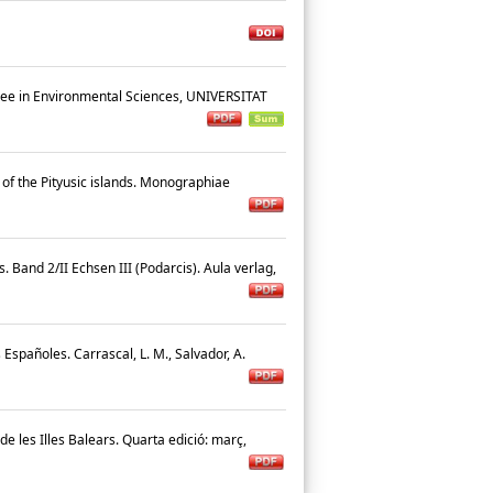
ree in Environmental Sciences, UNIVERSITAT
f the Pityusic islands. Monographiae
Band 2/II Echsen III (Podarcis). Aula verlag,
 Españoles. Carrascal, L. M., Salvador, A.
e les Illes Balears. Quarta edició: març,