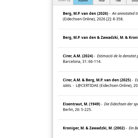
Order by:
Author
Year
Title
Sou
Berg, M.P. van den (2026)
-
An annotated tra
(Eidechsen Online), 2026 [2]: 8-358.
Berg, M.P. van den & Zawadzki, M. & Kroni
Cirer, A.M. (2024)
-
Estimació de la densitat p
Barcelona, 31: 66-114.
Cirer, A.M. & Berg, M.P. van den (2025)
-
Es
islets.
-
L@CERTIDAE (Eidechsen Online), 202
Eisentraut, M. (1949)
-
Die Eidechsen der sp
Berlin, 26: 5-225.
Kroniger, M. & Zawadzki, M. (2002)
-
Ein Be