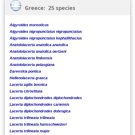
Greece: 25 species
Algyroides moreoticus
Algyroides nigropunctatus nigropunctatus
Algyroides nigropunctatus kephallithacius
Anatololacerta anatolica anatolica
Anatololacerta anatolica oertzeni
Anatololacerta finikensis
Anatololacerta pelasgiana
Darevskia pontica
Hellenolacerta graeca
Lacerta agilis bosnica
Lacerta citrovittata
Lacerta diplochondrodes diplochondrodes
Lacerta diplochondrodes cariensis
Lacerta diplochondrodes dobrogica
Lacerta trilineata trilineata
Lacerta trilineata hansschweizeri
Lacerta trilineata major