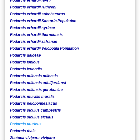
Podarcis erhardii riveti
Podarcis erhardii ruthveni
Podarcis erhardii subobscurus
Podarcis erhardii Santorin Population
Podarcis erhardii syrinae
Podarcis erhardii thermiensis
Podarcis erhardii zafranae
Podarcis erhardii Velopoula Population
Podarcis gaigeae
Podarcis ionicus
Podarcis levendis
Podarcis milensis milensis
Podarcis milensis adolfjordansi
Podarcis milensis gerakuniae
Podarcis muralis muralis
Podarcis peloponnesiacus
Podarcis siculus campestris
Podarcis siculus siculus
Podarcis tauricus
Podarcis thais
Zootoca vivipara vivipara