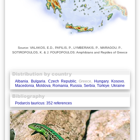
Source: VALAKOS, E.D., PAFILIS, P., LYMBERAKIS, P., MARAGOU, P.,
SOTIROPOULOS, K. & J. FOUFOPOULOS: Amphibians and Reptiles of Greece
Albania
,
Bulgaria
,
Czech Republic
, Greece,
Hungary
,
Kosovo
,
Macedonia
,
Moldova
,
Romania
,
Russia
,
Serbia
,
Türkiye
,
Ukraine
Podarcis tauricus: 352 references