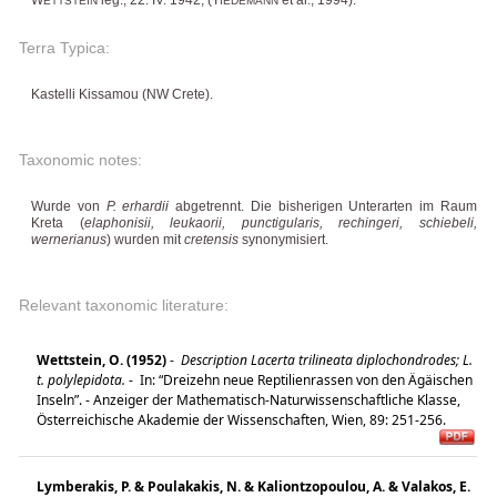
ETTSTEIN
IEDEMANN
Terra Typica:
Kastelli Kissamou (NW Crete).
Taxonomic notes:
Wurde von
P. erhardii
abgetrennt. Die bisherigen Unterarten im Raum
Kreta (
elaphonisii, leukaorii, punctigularis, rechingeri, schiebeli,
wernerianus
) wurden mit
cretensis
synonymisiert.
Relevant taxonomic literature:
Wettstein, O. (1952)
-
Description Lacerta trilineata diplochondrodes; L.
t. polylepidota.
-
In: “Dreizehn neue Reptilienrassen von den Ägäischen
Inseln”. - Anzeiger der Mathematisch-Naturwissenschaftliche Klasse,
Österreichische Akademie der Wissenschaften, Wien, 89: 251-256.
Lymberakis, P. & Poulakakis, N. & Kaliontzopoulou, A. & Valakos, E.