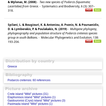
& Mylonas, M. (2008)
-
Two new species of Podarcis (Squamata;
Lacertidae) from Greece.
-
Systematics and Biodiversity, 6 (3): 307–
318.
Spilani, L. & Bougiouri, K. & Antoniou, A. Psonis, N. & Poursanidis,
D. & Lymberakis, P. & Poulakakis, N. (2019)
-
Multigene phylogeny,
phylogeography and population structure of Podarcis cretensis species
group in south Balkans.
-
Molecular Phylogenetics and Evolution, 138:
193-204.
Greece
Podarcis cretensis: 60 references
Crete island “Wild” pictures (31)
Elaphonisos island “Wild” pictures (1)
Gaidouronisi (Crysi) island “Wild” pictures (3)
Paximada island “Wild” pictures (1)