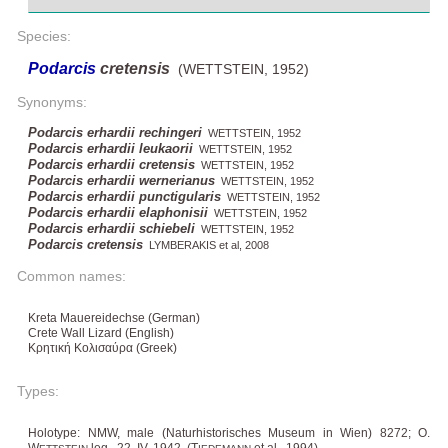
Species:
Podarcis
cretensis
(WETTSTEIN, 1952)
Synonyms:
Podarcis erhardii rechingeri
WETTSTEIN, 1952
Podarcis erhardii leukaorii
WETTSTEIN, 1952
Podarcis erhardii cretensis
WETTSTEIN, 1952
Podarcis erhardii wernerianus
WETTSTEIN, 1952
Podarcis erhardii punctigularis
WETTSTEIN, 1952
Podarcis erhardii elaphonisii
WETTSTEIN, 1952
Podarcis erhardii schiebeli
WETTSTEIN, 1952
Podarcis cretensis
LYMBERAKIS et al, 2008
Common names:
Kreta Mauereidechse (German)
Crete Wall Lizard (English)
Κρητική Κολισαύρα (Greek)
Types:
Holotype: NMW, male (Naturhistorisches Museum in Wien) 8272; O.
W
leg., 22. IV. 1942, (T
et al., 1994).