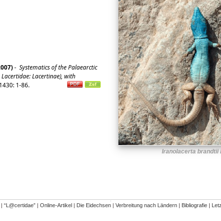
2007)
-
Systematics of the Palaearctic
 Lacertidae: Lacertinae), with
1430: 1-86.
Iranolacerta brandtii 
�
|
“L@certidae”
|
Online-Artikel
|
Die Eidechsen
|
Verbreitung nach Ländern
|
Bibliografie
|
Let