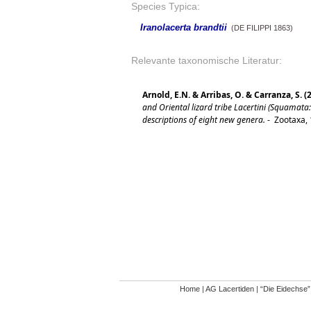
Species Typica:
Iranolacerta brandtii
(DE FILIPPI 1863)
Relevante taxonomische Literatur:
Arnold, E.N. & Arribas, O. & Carranza, S. (
and Oriental lizard tribe Lacertini (Squamata:
descriptions of eight new genera.
-
Zootaxa, 
Home
|
AG Lacertiden
|
“Die Eidechse”