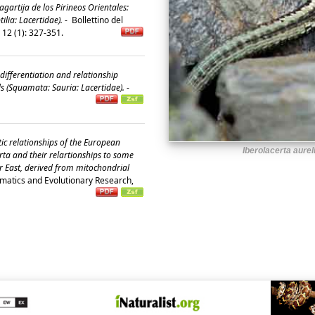
gartija de los Pirineos Orientales:
ilia: Lacertidae).
-
Bollettino del
, 12 (1): 327-351.
differentiation and relationship
 (Squamata: Sauria: Lacertidae).
-
c relationships of the European
Iberolacerta aurel
rta and their relartionships to some
ar East, derived from mitochondrial
ematics and Evolutionary Research,