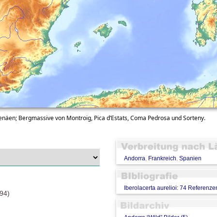
renäen; Bergmassive von Montroig, Pica d’Estats, Coma Pedrosa und Sorteny.
Andorra
,
Frankreich
,
Spanien
Iberolacerta aurelioi: 74 Referenze
94)