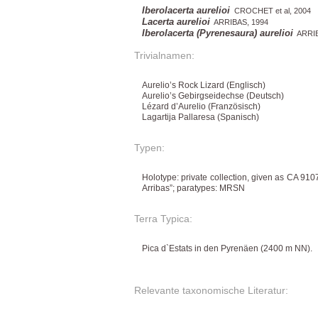
Iberolacerta aurelioi
CROCHET et al, 2004
Lacerta aurelioi
ARRIBAS, 1994
Iberolacerta (Pyrenesaura) aurelioi
ARRIB
Trivialnamen:
Aurelio’s Rock Lizard (Englisch)
Aurelio’s Gebirgseidechse (Deutsch)
Lézard d’Aurelio (Französisch)
Lagartija Pallaresa (Spanisch)
Typen:
Holotype: private collection, given as CA 91
Arribas”; paratypes: MRSN
Terra Typica:
Pica d`Estats in den Pyrenäen (2400 m NN).
Relevante taxonomische Literatur: