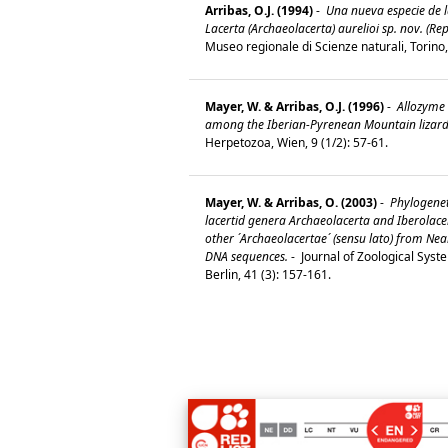
Arribas, O.J. (1994)
-
Una nueva especie de la
Lacerta (Archaeolacerta) aurelioi sp. nov. (Rept
Museo regionale di Scienze naturali, Torino
Mayer, W. & Arribas, O.J. (1996)
-
Allozyme 
among the Iberian-Pyrenean Mountain lizards
Herpetozoa, Wien, 9 (1/2): 57-61.
Mayer, W. & Arribas, O. (2003)
-
Phylogeneti
lacertid genera Archaeolacerta and Iberolace
other ´Archaeolacertae´ (sensu lato) from Ne
DNA sequences.
-
Journal of Zoological Syst
Berlin, 41 (3): 157-161.