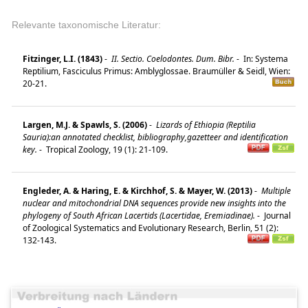
Relevante taxonomische Literatur:
Fitzinger, L.I. (1843)
-
II. Sectio. Coelodontes. Dum. Bibr.
-
In: Systema
Reptilium, Fasciculus Primus: Amblyglossae. Braumüller & Seidl, Wien:
20-21.
Largen, M.J. & Spawls, S. (2006)
-
Lizards of Ethiopia (Reptilia
Sauria):an annotated checklist, bibliography,gazetteer and identification
key.
-
Tropical Zoology, 19 (1): 21-109.
Engleder, A. & Haring, E. & Kirchhof, S. & Mayer, W. (2013)
-
Multiple
nuclear and mitochondrial DNA sequences provide new insights into the
phylogeny of South African Lacertids (Lacertidae, Eremiadinae).
-
Journal
of Zoological Systematics and Evolutionary Research, Berlin, 51 (2):
132-143.