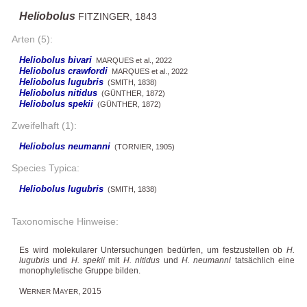
Heliobolus
FITZINGER, 1843
Arten (5):
Heliobolus bivari
MARQUES et al., 2022
Heliobolus crawfordi
MARQUES et al., 2022
Heliobolus lugubris
(SMITH, 1838)
Heliobolus nitidus
(GÜNTHER, 1872)
Heliobolus spekii
(GÜNTHER, 1872)
Zweifelhaft (1):
Heliobolus neumanni
(TORNIER, 1905)
Species Typica:
Heliobolus lugubris
(SMITH, 1838)
Taxonomische Hinweise:
Es wird molekularer Untersuchungen bedürfen, um festzustellen ob
H.
lugubris
und
H. spekii
mit
H. nitidus
und
H. neumanni
tatsächlich eine
monophyletische Gruppe bilden.
W
M
, 2015
ERNER
AYER