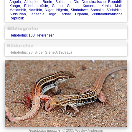
Angola
,
Äthiopien
,
Benin
,
Botsuana
,
Die Demokratische Republik
Kongo
,
Elfenbeinküste
,
Ghana
,
Guinea
,
Kamerun
,
Kenia
,
Mali
,
Mosambik
,
Namibia
,
Niger
,
Nigeria
,
Simbabwe
,
Somalia
,
Südafrika
,
Südsudan
,
Tansania
,
Togo
,
Tschad
,
Uganda
,
Zentralafrikanische
Republik
Heliobolus: 188 Referenzen
Heliobolus: 96 Bilder (siehe Artniveau)
Heliobolus lugubris
© 2005 Wesley Anderson